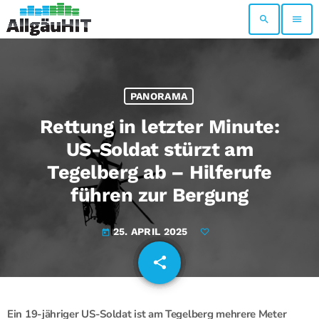
search
menu
PANORAMA
Rettung in letzter Minute:
US-Soldat stürzt am
Tegelberg ab – Hilferufe
führen zur Bergung
25. APRIL 2025
today
share
email
Ein 19-jähriger US-Soldat ist am Tegelberg mehrere Meter