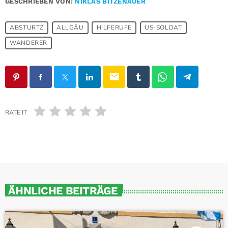
GESCHRIEBEN VON:
NIKLAS BITZENAUER
ABSTURTZ
ALLGÄU
HILFERUFE
US-SOLDAT
WANDERER
email
RATE IT
ÄHNLICHE BEITRÄGE