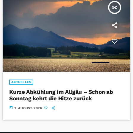
insert_link
AKTUELLES
Kurze Abkühlung im Allgäu – Schon ab
Sonntag kehrt die Hitze zurück
today
7. AUGUST 2026