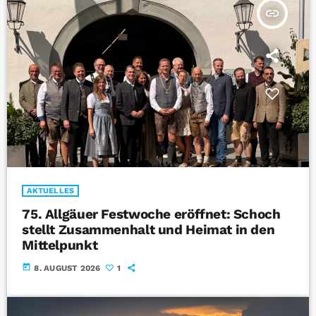
insert_link
AKTUELLES
75. Allgäuer Festwoche eröffnet: Schoch
stellt Zusammenhalt und Heimat in den
Mittelpunkt
today
8. AUGUST 2026
1