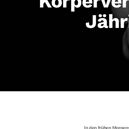
Körperver
Jähr
In den frühen Morgens