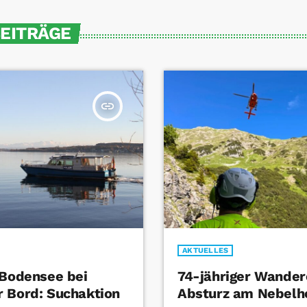
BEITRÄGE
insert_link
AKTUELLES
 Bodensee bei
74-jähriger Wandere
 Bord: Suchaktion
Absturz am Nebelh