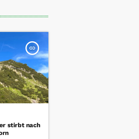
insert_link
r stirbt nach
orn