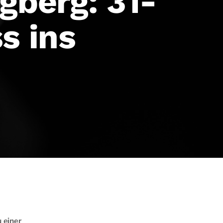
gberg: 31-
s ins
 einer