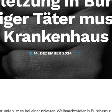
letzung in Bur
iger Täter mus
Krankenhaus
14. DEZEMBER 2024
today
tunden ist es bei einer privaten Weihnachtsfeier in Burgberg zu