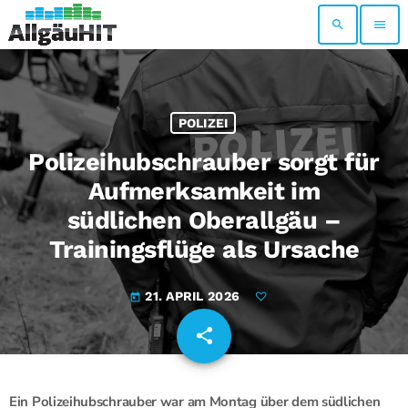
search
menu
POLIZEI
Polizeihubschrauber sorgt für
Aufmerksamkeit im
südlichen Oberallgäu –
Trainingsflüge als Ursache
21. APRIL 2026
today
share
email
Ein Polizeihubschrauber war am Montag über dem südlichen