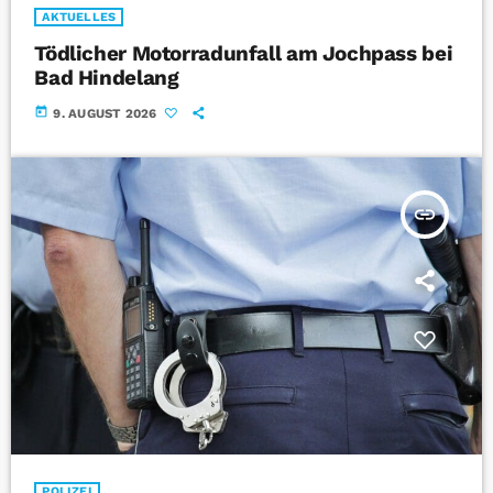
AKTUELLES
Tödlicher Motorradunfall am Jochpass bei
Bad Hindelang
today
9. AUGUST 2026
insert_link
POLIZEI