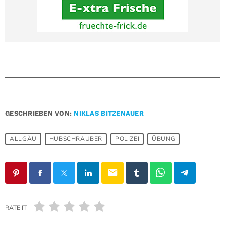
GESCHRIEBEN VON:
NIKLAS BITZENAUER
ALLGÄU
HUBSCHRAUBER
POLIZEI
ÜBUNG
email
RATE IT