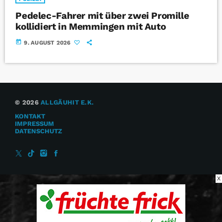
Pedelec-Fahrer mit über zwei Promille
kollidiert in Memmingen mit Auto
today
9. AUGUST 2026
© 2026
ALLGÄUHIT E.K.
KONTAKT
IMPRESSUM
DATENSCHUTZ
X