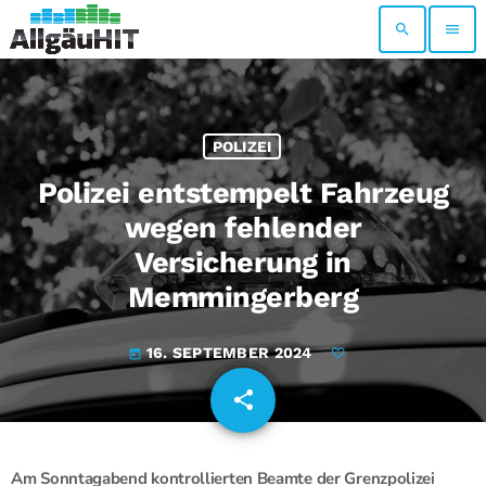
search
menu
POLIZEI
Polizei entstempelt Fahrzeug
wegen fehlender
Versicherung in
Memmingerberg
16. SEPTEMBER 2024
today
share
email
Am Sonntagabend kontrollierten Beamte der Grenzpolizei