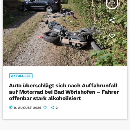
insert_link
AKTUELLES
Auto überschlägt sich nach Auffahrunfall
auf Motorrad bei Bad Wörishofen – Fahrer
offenbar stark alkoholisiert
today
9. AUGUST 2026
2