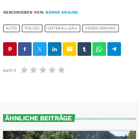
GESCHRIEBEN VON:
BERND KRAUSE
AUTO
POLIZEI
UNTERALLGÄU
VERSICHERUNG
email
RATE IT
ÄHNLICHE BEITRÄGE