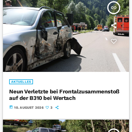
insert_link
AKTUELLES
Neun Verletzte bei Frontalzusammenstoß
auf der B310 bei Wertach
today
10. AUGUST 2026
3