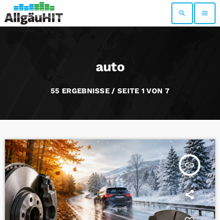
search
menu
auto
55 ERGEBNISSE / SEITE 1 VON 7
insert_link