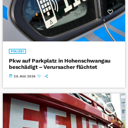
POLIZEI
Pkw auf Parkplatz in Hohenschwangau
beschädigt – Verursacher flüchtet
today
20. MAI 2026
insert_link