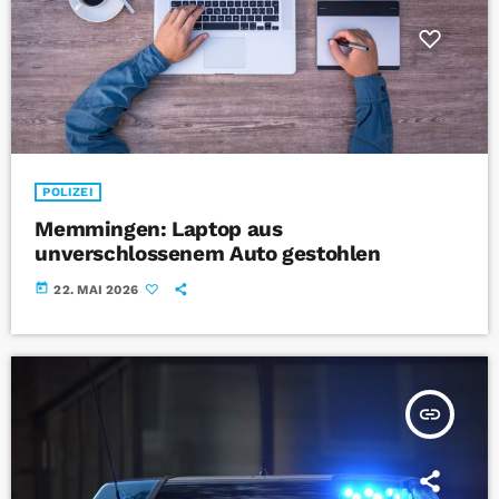
POLIZEI
Memmingen: Laptop aus
unverschlossenem Auto gestohlen
today
22. MAI 2026
insert_link