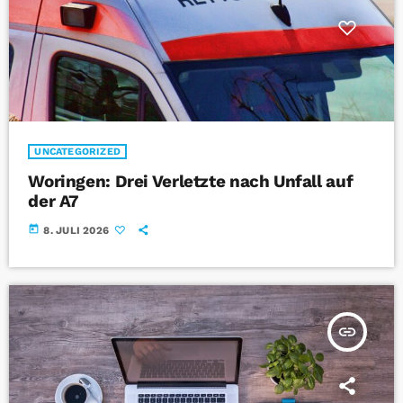
UNCATEGORIZED
Woringen: Drei Verletzte nach Unfall auf
der A7
today
8. JULI 2026
insert_link