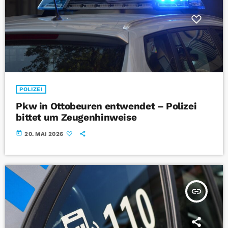
POLIZEI
Pkw in Ottobeuren entwendet – Polizei
bittet um Zeugenhinweise
today
20. MAI 2026
insert_link