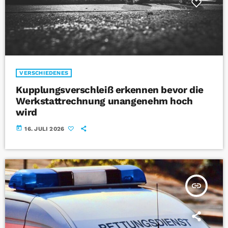
VERSCHIEDENES
Kupplungsverschleiß erkennen bevor die
Werkstattrechnung unangenehm hoch
wird
today
16. JULI 2026
insert_link