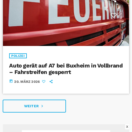
POLIZEI
Auto gerät auf A7 bei Buxheim in Vollbrand
– Fahrstreifen gesperrt
today
20. MÄRZ 2026
navigate_next
WEITER
X