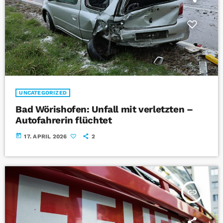
UNCATEGORIZED
Bad Wörishofen: Unfall mit verletzten –
Autofahrerin flüchtet
today
17. APRIL 2026
2
insert_link