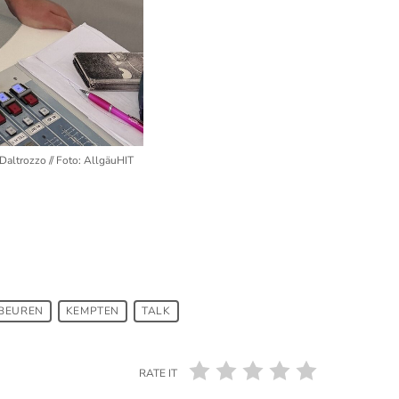
altrozzo // Foto: AllgäuHIT
BEUREN
KEMPTEN
TALK
RATE IT