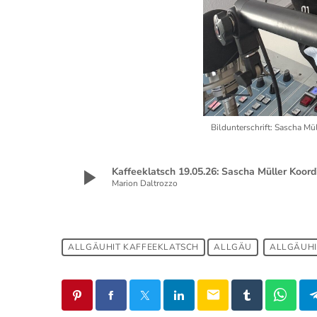
Bildunterschrift: Sascha M
play_arrow
Kaffeeklatsch 19.05.26: Sascha Müller Koo
Marion Daltrozzo
ALLGÄUHIT KAFFEEKLATSCH
ALLGÄU
ALLGÄUHI
email