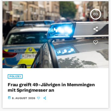
insert_link
POLIZEI
Frau greift 49-Jährigen in Memmingen
mit Springmesser an
today
8. AUGUST 2026