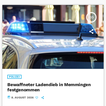
insert_link
POLIZEI
Bewaffneter Ladendieb in Memmingen
festgenommen
today
8. AUGUST 2026