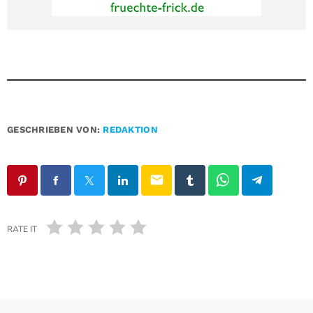
GESCHRIEBEN VON:
REDAKTION
email
RATE IT