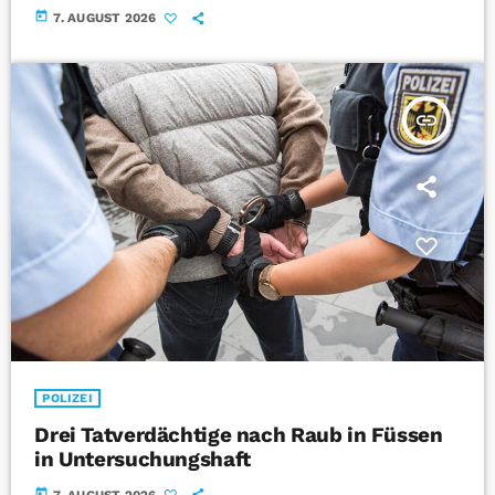
today
7. AUGUST 2026
insert_link
POLIZEI
Drei Tatverdächtige nach Raub in Füssen
in Untersuchungshaft
today
7. AUGUST 2026