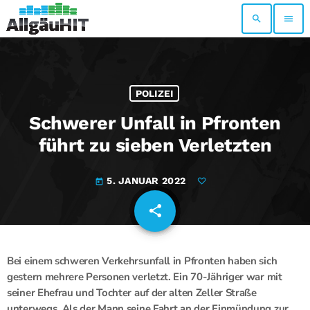
search
menu
POLIZEI
Schwerer Unfall in Pfronten
führt zu sieben Verletzten
5. JANUAR 2022
today
share
email
Bei einem schweren Verkehrsunfall in Pfronten haben sich
gestern mehrere Personen verletzt. Ein 70-Jähriger war mit
seiner Ehefrau und Tochter auf der alten Zeller Straße
unterwegs. Als der Mann seine Fahrt an der Einmündung zur