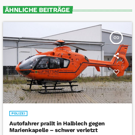
ÄHNLICHE BEITRÄGE
insert_link
POLIZEI
Autofahrer prallt in Halblech gegen
Marienkapelle – schwer verletzt