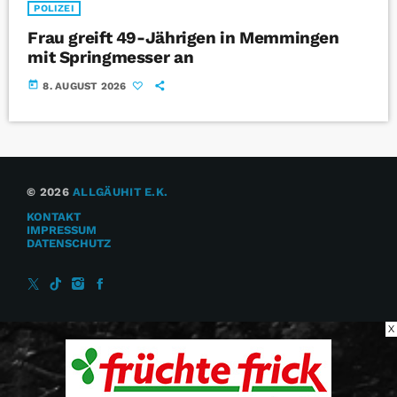
POLIZEI
Frau greift 49-Jährigen in Memmingen
mit Springmesser an
today
8. AUGUST 2026
© 2026
ALLGÄUHIT E.K.
KONTAKT
IMPRESSUM
DATENSCHUTZ
X