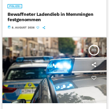
POLIZEI
Bewaffneter Ladendieb in Memmingen
festgenommen
today
8. AUGUST 2026
insert_link