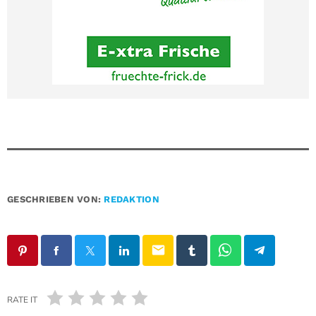
GESCHRIEBEN VON:
REDAKTION
email
RATE IT