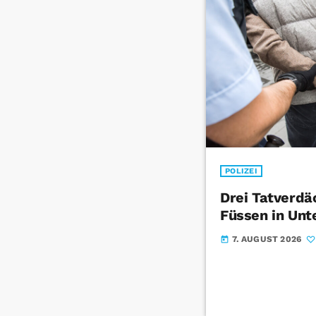
POLIZEI
Drei Tatverdä
Füssen in Unt
7. AUGUST 2026
today