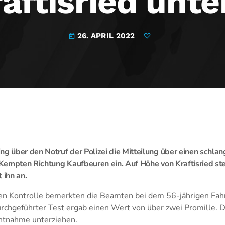
raftisried unt
26. APRIL 2022
today
 über den Notruf der Polizei die Mitteilung über einen schla
empten Richtung Kaufbeuren ein. Auf Höhe von Kraftisried stell
 ihn an.
en Kontrolle bemerkten die Beamten bei dem 56-jährigen Fahr
urchgeführter Test ergab einen Wert von über zwei Promille. 
entnahme unterziehen.