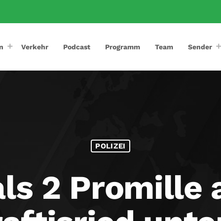
n
Verkehr
Podcast
Programm
Team
Sender
POLIZEI
ls 2 Promille 