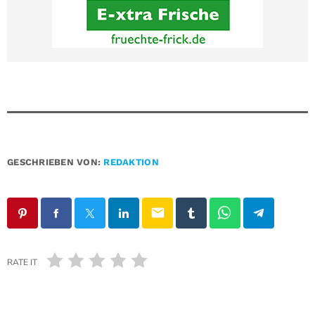
GESCHRIEBEN VON:
REDAKTION
email
RATE IT