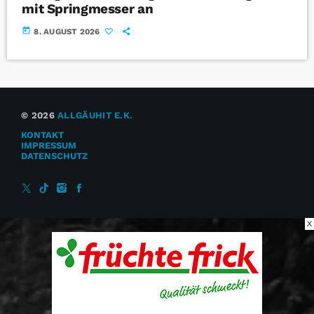
mit Springmesser an
today
8. AUGUST 2026
© 2026
ALLGÄUHIT E.K.
KONTAKT
IMPRESSUM
DATENSCHUTZ
X