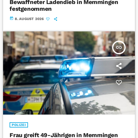
Bewaffneter Ladendieb in Memmingen
festgenommen
today
8. AUGUST 2026
insert_link
POLIZEI
Frau greift 49-Jährigen in Memmingen