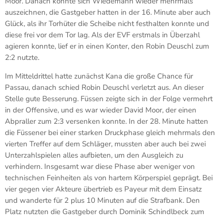
Moor. Danach konnte sich Wiedemann wieder mehrmals
auszeichnen, die Gastgeber hatten in der 16. Minute aber auch
Glück, als ihr Torhüter die Scheibe nicht festhalten konnte und
diese frei vor dem Tor lag. Als der EVF erstmals in Überzahl
agieren konnte, lief er in einen Konter, den Robin Deuschl zum
2:2 nutzte.
Im Mitteldrittel hatte zunächst Kana die große Chance für
Passau, danach schied Robin Deuschl verletzt aus. An dieser
Stelle gute Besserung. Füssen zeigte sich in der Folge vermehrt
in der Offensive, und es war wieder David Moor, der einen
Abpraller zum 2:3 versenken konnte. In der 28. Minute hatten
die Füssener bei einer starken Druckphase gleich mehrmals den
vierten Treffer auf dem Schläger, mussten aber auch bei zwei
Unterzahlspielen alles aufbieten, um den Ausgleich zu
verhindern. Insgesamt war diese Phase aber weniger von
technischen Feinheiten als von hartem Körperspiel geprägt. Bei
vier gegen vier Akteure übertrieb es Payeur mit dem Einsatz
und wanderte für 2 plus 10 Minuten auf die Strafbank. Den
Platz nutzten die Gastgeber durch Dominik Schindlbeck zum