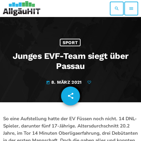
search
menu
SPORT
Junges EVF-Team siegt über
Passau
8. MÄRZ 2021
today
share
email
So eine Aufstellung hatte der EV Füssen noch nicht. 14 DNL-
Spieler, darunter fünf 17-Jährige. Altersdurchschnitt 20.2
Jahre, im Tor 14 Minuten Oberligaerfahrung, drei Debütanten
in der ersten Mannschaft. Doch die gaben alles und konnten