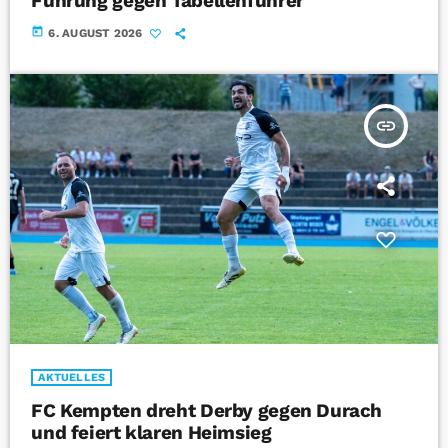
Führung gegen Tabellenführer
today
6. AUGUST 2026
insert_link
AKTUELLES
FC Kempten dreht Derby gegen Durach
und feiert klaren Heimsieg