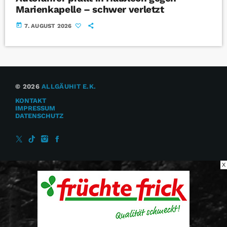
Marienkapelle – schwer verletzt
today
7. AUGUST 2026
© 2026
ALLGÄUHIT E.K.
KONTAKT
IMPRESSUM
DATENSCHUTZ
X