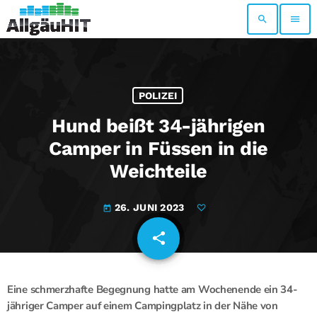
search
menu
POLIZEI
Hund beißt 34-jährigen
Camper in Füssen in die
Weichteile
26. JUNI 2023
today
share
email
Eine schmerzhafte Begegnung hatte am Wochenende ein 34-
jähriger Camper auf einem Campingplatz in der Nähe von