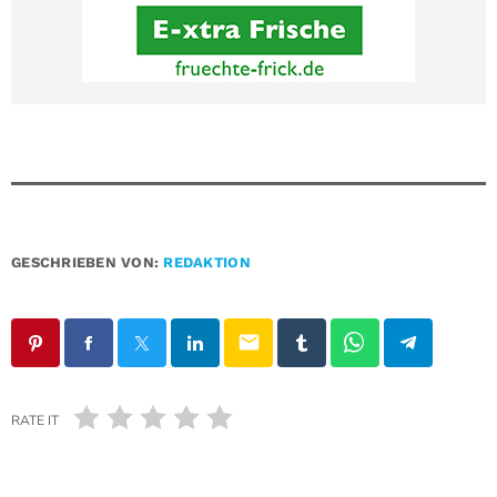
GESCHRIEBEN VON:
REDAKTION
email
RATE IT