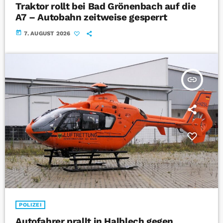
Traktor rollt bei Bad Grönenbach auf die
A7 – Autobahn zeitweise gesperrt
today
7. AUGUST 2026
insert_link
POLIZEI
Autofahrer prallt in Halblech gegen