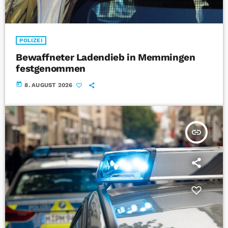
POLIZEI
Bewaffneter Ladendieb in Memmingen
festgenommen
today
8. AUGUST 2026
insert_link