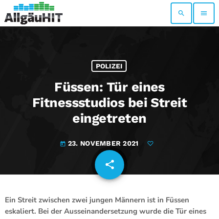
search
menu
POLIZEI
Füssen: Tür eines
Fitnessstudios bei Streit
eingetreten
23. NOVEMBER 2021
today
share
email
Ein Streit zwischen zwei jungen Männern ist in Füssen
eskaliert. Bei der Ausseinandersetzung wurde die Tür eines