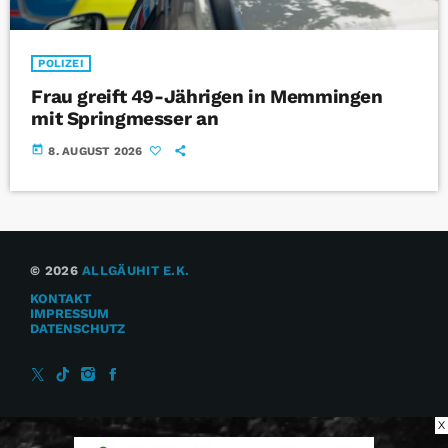
POLIZEI
Frau greift 49-Jährigen in Memmingen
mit Springmesser an
today
8. AUGUST 2026
© 2026
ALLGÄUHIT E.K.
KONTAKT
IMPRESSUM
DATENSCHUTZ
X