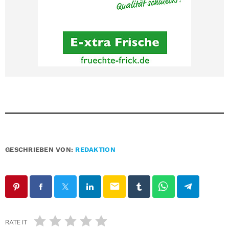
GESCHRIEBEN VON:
REDAKTION
email
RATE IT