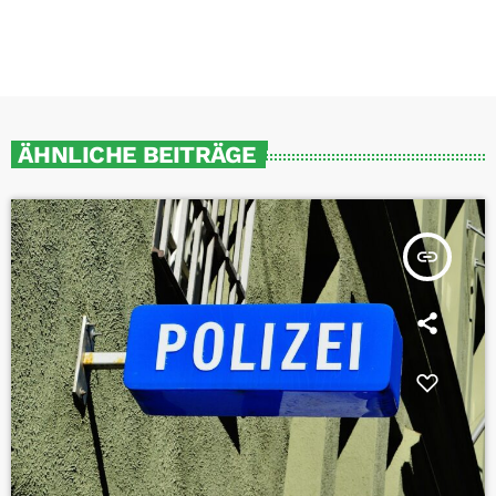
ÄHNLICHE BEITRÄGE
insert_link