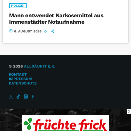
POLIZEI
Mann entwendet Narkosemittel aus
Immenstädter Notaufnahme
today
6. AUGUST 2026
© 2026
ALLGÄUHIT E.K.
KONTAKT
IMPRESSUM
DATENSCHUTZ
X