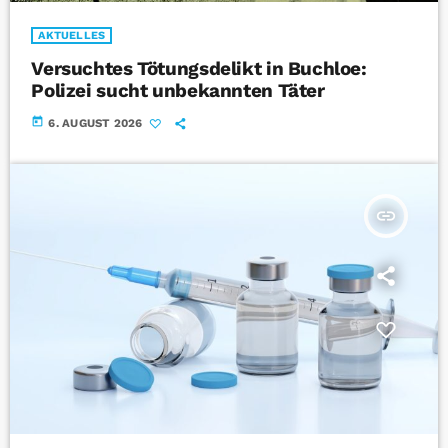
AKTUELLES
Versuchtes Tötungsdelikt in Buchloe:
Polizei sucht unbekannten Täter
today
6. AUGUST 2026
insert_link