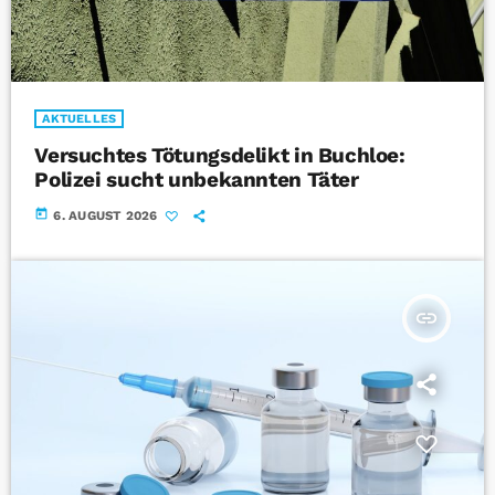
AKTUELLES
Versuchtes Tötungsdelikt in Buchloe:
Polizei sucht unbekannten Täter
today
6. AUGUST 2026
insert_link