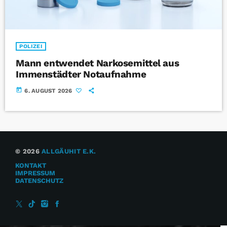
POLIZEI
Mann entwendet Narkosemittel aus
Immenstädter Notaufnahme
today
6. AUGUST 2026
© 2026
ALLGÄUHIT E.K.
KONTAKT
IMPRESSUM
DATENSCHUTZ