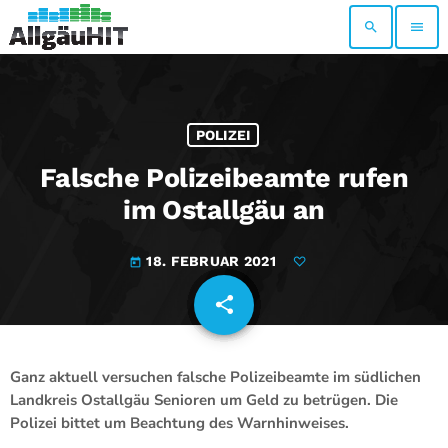
search
menu
POLIZEI
Falsche Polizeibeamte rufen
im Ostallgäu an
18. FEBRUAR 2021
today
share
email
Ganz aktuell versuchen
falsche Polizeibeamte
im südlichen
Landkreis Ostallgäu Senioren um Geld zu betrügen. Die
Polizei bittet um Beachtung des Warnhinweises.