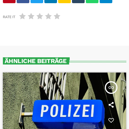
RATE IT
ÄHNLICHE BEITRÄGE
insert_link