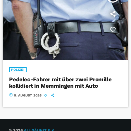
POLIZEI
Pedelec-Fahrer mit über zwei Promille
kollidiert in Memmingen mit Auto
today
9. AUGUST 2026
© 2026
ALLGÄUHIT E.K.