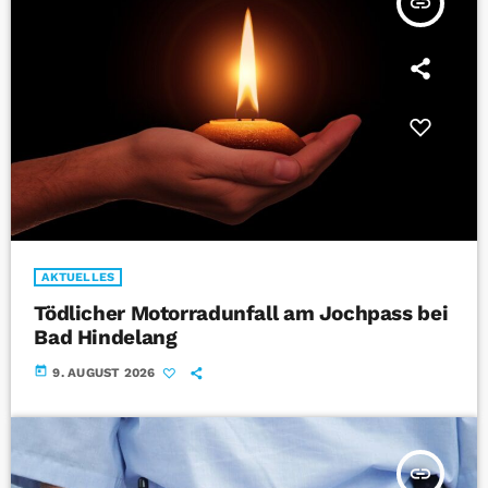
insert_link
AKTUELLES
Tödlicher Motorradunfall am Jochpass bei
Bad Hindelang
today
9. AUGUST 2026
insert_link