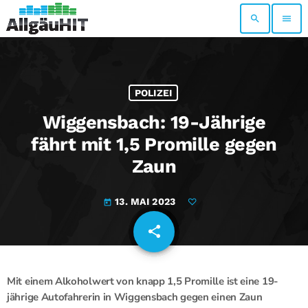
search
menu
POLIZEI
Wiggensbach: 19-Jährige
fährt mit 1,5 Promille gegen
Zaun
13. MAI 2023
today
share
email
Mit einem Alkoholwert von knapp 1,5 Promille ist eine 19-
jährige Autofahrerin in Wiggensbach gegen einen Zaun