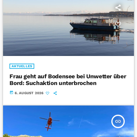
AKTUELLES
Frau geht auf Bodensee bei Unwetter über
Bord: Suchaktion unterbrochen
today
6. AUGUST 2026
insert_link