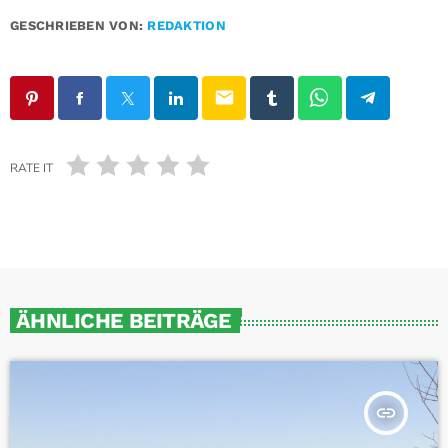
GESCHRIEBEN VON:
REDAKTION
email
RATE IT
ÄHNLICHE BEITRÄGE
insert_link