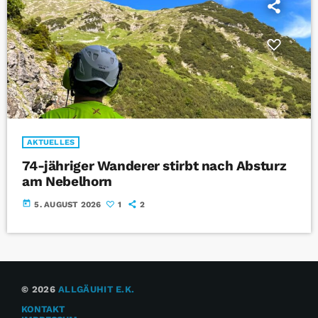
AKTUELLES
74-jähriger Wanderer stirbt nach Absturz
am Nebelhorn
today
5. AUGUST 2026
1
2
© 2026
ALLGÄUHIT E.K.
KONTAKT