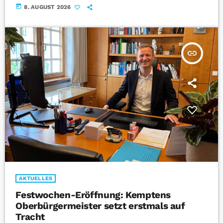
today
8. AUGUST 2026
insert_link
AKTUELLES
Festwochen-Eröffnung: Kemptens
Oberbürgermeister setzt erstmals auf
Tracht