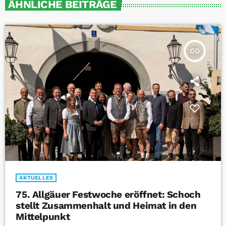
ÄHNLICHE BEITRÄGE
insert_link
AKTUELLES
75. Allgäuer Festwoche eröffnet: Schoch
stellt Zusammenhalt und Heimat in den
Mittelpunkt