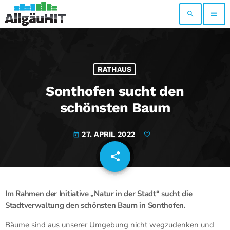
search
menu
RATHAUS
Sonthofen sucht den
schönsten Baum
27. APRIL 2022
today
share
email
Im Rahmen der Initiative „Natur in der Stadt“ sucht die
Stadtverwaltung den schönsten Baum in Sonthofen.
Bäume sind aus unserer Umgebung nicht wegzudenken und