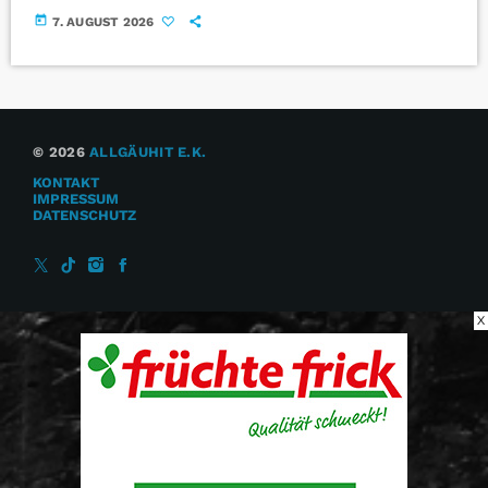
today
7. AUGUST 2026
© 2026
ALLGÄUHIT E.K.
KONTAKT
IMPRESSUM
DATENSCHUTZ
X