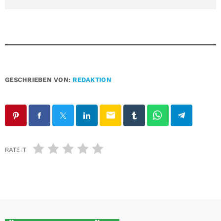
GESCHRIEBEN VON:
REDAKTION
email
RATE IT