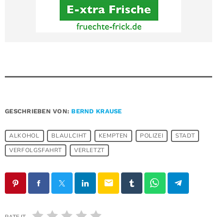
GESCHRIEBEN VON:
BERND KRAUSE
ALKOHOL
BLAULCIHT
KEMPTEN
POLIZEI
STADT
VERFOLGSFAHRT
VERLETZT
email
RATE IT