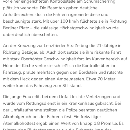
vor einer eingerichteten Kontrollstelle am Schumacherring
plötzlich wendete. Die Beamten gaben deutliche
Anhaltezeichen, doch die Fahrerin ignorierte diese und
beschleunigte stark. Mit über 100 km/h flüchtete sie in Richtung
Berliner Platz – die zulässige Höchstgeschwindigkeit wurde
dabei deutlich überschritten.
An der Kreuzung zur Lenzfrieder Straße bog die 21-Jährige in
Richtung Betzigau ab. Auch dort setzte sie ihre riskante Fahrt
mit stark überhöhter Geschwindigkeit fort. Im Kurvenbereich auf
Höhe der Kirche verlor sie schließlich die Kontrolle über ihr
Fahrzeug, prallte mehrfach gegen den Bordstein und rutschte
mit dem Heck gegen einen Ampelmasten. Etwa 70 Meter
weiter kam das Fahrzeug zum Stillstand.
Die junge Frau erlitt bei dem Unfall leichte Verletzungen und
wurde vom Rettungsdienst in ein Krankenhaus gebracht. Bei
der Unfallaufnahme stellten die Polizeibeamten deutlichen
Alkoholgeruch bei der Fahrerin fest. Ein freiwilliger
Atemalkoholtest ergab einen Wert von knapp 1,8 Promille. Es
folgten eine Blutentnahme sowie die Sicherstellung des