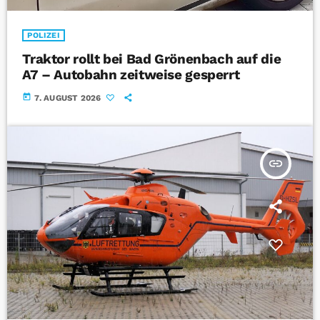
POLIZEI
Traktor rollt bei Bad Grönenbach auf die
A7 – Autobahn zeitweise gesperrt
today
7. AUGUST 2026
insert_link