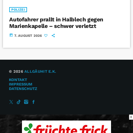
POLIZEI
Autofahrer prallt in Halblech gegen
Marienkapelle – schwer verletzt
today
7. AUGUST 2026
© 2026
ALLGÄUHIT E.K.
KONTAKT
IMPRESSUM
DATENSCHUTZ
X