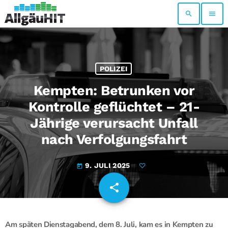
search
menu
POLIZEI
Kempten: Betrunken vor
Kontrolle geflüchtet – 21-
Jährige verursacht Unfall
nach Verfolgungsfahrt
9. JULI 2025
today
share
email
Am späten Dienstagabend, dem 8. Juli, kam es in Kempten zu