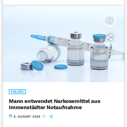
insert_link
POLIZEI
Mann entwendet Narkosemittel aus
Immenstädter Notaufnahme
today
6. AUGUST 2026