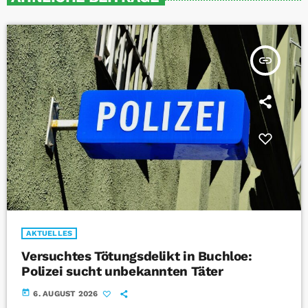
insert_link
AKTUELLES
Versuchtes Tötungsdelikt in Buchloe:
Polizei sucht unbekannten Täter
today
6. AUGUST 2026