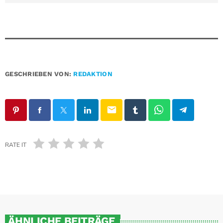
GESCHRIEBEN VON:
REDAKTION
email
RATE IT
ÄHNLICHE BEITRÄGE