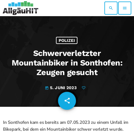
search
menu
POLIZEI
Schwerverletzter
Mountainbiker in Sonthofen:
Zeugen gesucht
5. JUNI 2023
today
share
email
In Sonthofen kam es bereits am 07.05.2023 zu einem Unfall im
Bikepark, bei dem ein Mountainbiker schwer verletzt wurde.