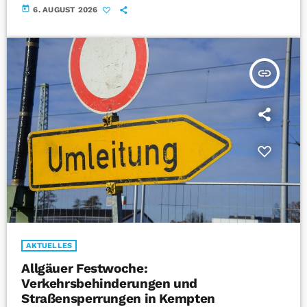
today
6. AUGUST 2026
insert_link
AKTUELLES
Allgäuer Festwoche:
Verkehrsbehinderungen und
Straßensperrungen in Kempten