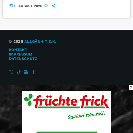
today
6. AUGUST 2026
© 2026
ALLGÄUHIT E.K.
KONTAKT
IMPRESSUM
DATENSCHUTZ
X