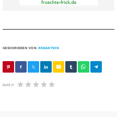
GESCHRIEBEN VON:
REDAKTION
email
RATE IT