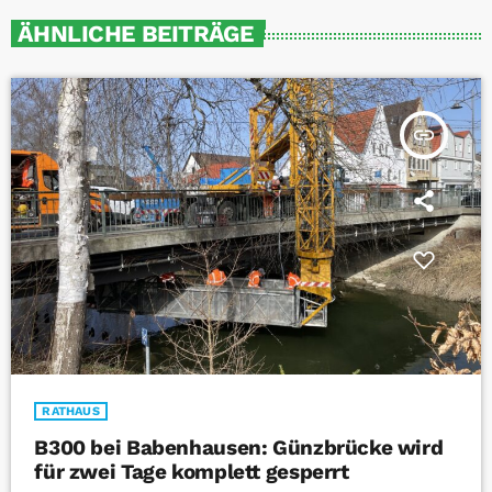
ÄHNLICHE BEITRÄGE
insert_link
RATHAUS
B300 bei Babenhausen: Günzbrücke wird
für zwei Tage komplett gesperrt