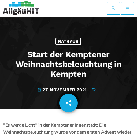
search
menu
RATHAUS
Start der Kemptener
Weihnachtsbeleuchtung in
Kempten
27. NOVEMBER 2021
today
share
email
"Es werde Licht“ in der Kemptener Innenstadt: Die
Weihnachtsbeleuchtung wurde vor dem ersten Advent wieder