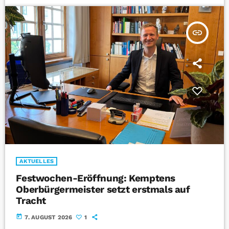
insert_link
AKTUELLES
Festwochen-Eröffnung: Kemptens
Oberbürgermeister setzt erstmals auf
Tracht
today
7. AUGUST 2026
1