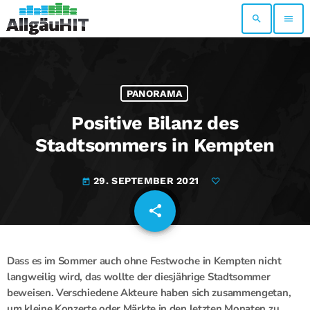
search
menu
PANORAMA
Positive Bilanz des
Stadtsommers in Kempten
29. SEPTEMBER 2021
today
share
email
Dass es im Sommer auch ohne Festwoche in Kempten nicht
langweilig wird, das wollte der diesjährige Stadtsommer
beweisen. Verschiedene Akteure haben sich zusammengetan,
um kleine Konzerte oder Märkte in den letzten Monaten zu