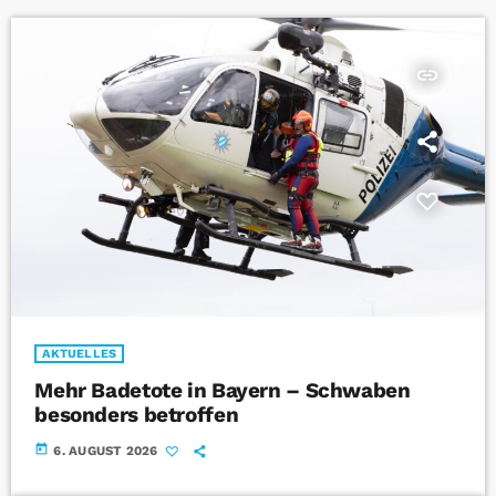
insert_link
AKTUELLES
Mehr Badetote in Bayern – Schwaben
besonders betroffen
today
6. AUGUST 2026