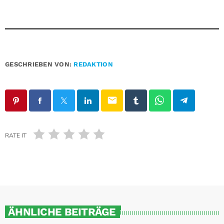
GESCHRIEBEN VON:
REDAKTION
email
RATE IT
ÄHNLICHE BEITRÄGE