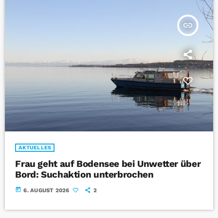
insert_link
AKTUELLES
Frau geht auf Bodensee bei Unwetter über
Bord: Suchaktion unterbrochen
today
6. AUGUST 2026
2