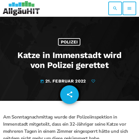
search
menu
POLIZEI
Katze in Immenstadt wird
von Polizei gerettet
21. FEBRUAR 2022
today
share
email
Am Sonntagnachmittag wurde der Polizeiinspektion in
Immenstadt mitgeteilt, dass ein 32-Jähriger seine Katze vor
mehreren Tagen in einem Zimmer eingesperrt hätte und sich
seitdem nicht mehr um diese gekümmert habe.