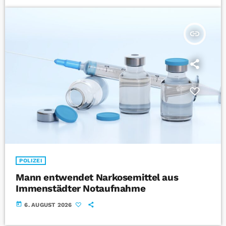
insert_link
POLIZEI
Mann entwendet Narkosemittel aus
Immenstädter Notaufnahme
today
6. AUGUST 2026