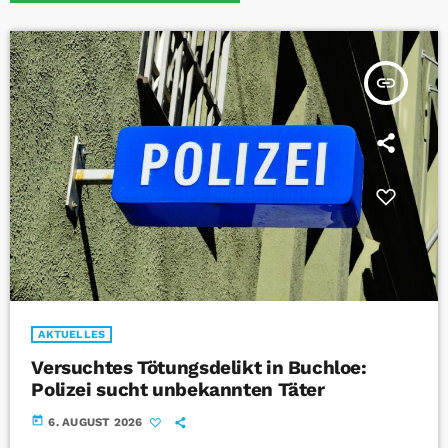
insert_link
AKTUELLES
Versuchtes Tötungsdelikt in Buchloe:
Polizei sucht unbekannten Täter
today
6. AUGUST 2026