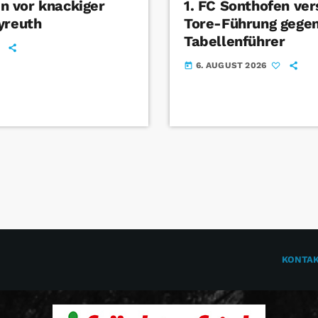
 vor knackiger
1. FC Sonthofen ver
yreuth
Tore-Führung gege
Tabellenführer
6. AUGUST 2026
today
KONTA