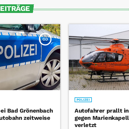
BEITRÄGE
insert_link
POLIZEI
 bei Bad Grönenbach
Autofahrer prallt i
Autobahn zeitweise
gegen Marienkapel
verletzt