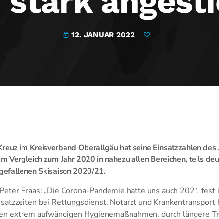
 stark angest
12. JANUAR 2022
today
Kreuz im Kreisverband Oberallgäu hat seine Einsatzzahlen des
im Vergleich zum Jahr 2020 in nahezu allen Bereichen, teils deu
sgefallenen Skisaison 2020/21.
Peter Fraas: „Die Corona-Pandemie hatte uns auch 2021 fest i
nsatzzeiten bei Rettungsdienst, Notarzt und Krankentransport 
ichen extrem aufwändigen Hygienemaßnahmen, durch längere 