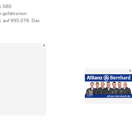
 1.580
n gefahrenen
1 auf 995.078. Das
X
X