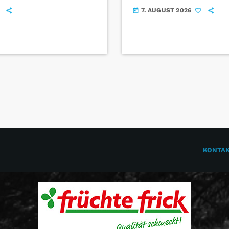
7. AUGUST 2026
today
KONTA