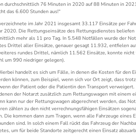
n durchschnittlich 76 Minuten in 2020 auf 88 Minuten in 202
ht das 6.600 Stunden aus!“
erzeichnete im Jahr 2021 insgesamt 33.117 Einsätze per Fahr
hr 2020. Die Rettungseinsätze des Rettungsdienstes beliefen 
nittlich mehr als 11 pro Tag. In 5.548 Notfällen wurde der No
tes Drittel aller Einsätze, genauer gesagt 11.932, entfielen a
eiteres rundes Drittel, nämlich 11.562 Einsätze, konnte nich
hl um 990 niedriger gelegen).
„Hierbei handelt es sich um Fälle, in denen die Kosten für den
den können, zum Beispiel, wenn sich vor Ort zeigt, dass trotz
 wenn der Patient oder die Patientin den Transport verweigert.
 denen der Notarzt zusätzlich zum Rettungswagen mit einem 
nn kann nur der Rettungswagen abgerechnet werden, das Not
eren zählen zu den nicht verrechnungsfähigen Einsätzen sogen
. Die kommen dann zum Tragen, wenn alle Fahrzeuge eines E
ebunden sind. In solch einem Fall rückt das Fahrzeug der Nachb
tes, um für beide Standorte zeitgerecht einen Einsatz abzuarb