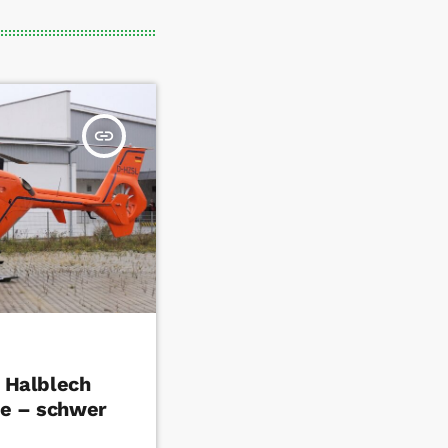
insert_link
n Halblech
le – schwer