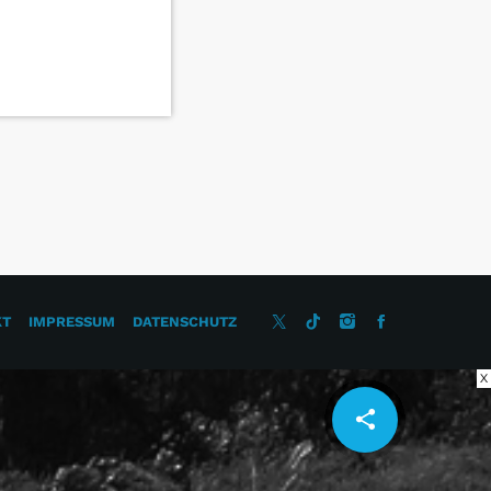
KT
IMPRESSUM
DATENSCHUTZ
X
share
email