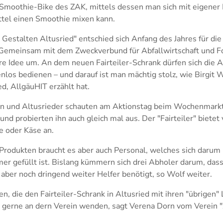
 Smoothie-Bike des ZAK, mittels dessen man sich mit eigener 
ttel einen Smoothie mixen kann.
ft Gestalten Altusried" entschied sich Anfang des Jahres für di
. Gemeinsam mit dem Zweckverbund für Abfallwirtschaft und 
 ihre Idee um. An dem neuen Fairteiler-Schrank dürfen sich die 
nlos bedienen – und darauf ist man mächtig stolz, wie Birgit 
d, AllgäuHIT erzählt hat.
en und Altusrieder schauten am Aktionstag beim Wochenmarkt 
nd probierten ihn auch gleich mal aus. Der "Fairteiler" bietet 
te oder Käse an.
n Produkten braucht es aber auch Personal, welches sich darum
mer gefüllt ist. Bislang kümmern sich drei Abholer darum, da
n aber noch dringend weiter Helfer benötigt, so Wolf weiter.
n, die den Fairteiler-Schrank in Altusried mit ihren "übrigen"
 gerne an dern Verein wenden, sagt Verena Dorn vom Verein "