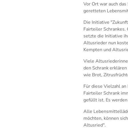
Vor Ort war auch das
geretteten Lebensmi
Die Initiative "Zukun
Fairteiler Schrankes
setzte die Initiative
Altusrieder nun koste
Kempten und Altusrie
Viele Altusriederinn
den Schrank erklären u
wie Brot, Zitrusfrüch
Für diese Vielzahl a
Fairteiler Schrank im
gefüllt ist. Es werde
Alle Lebensmittelläde
möchten, können sich
Altusried".