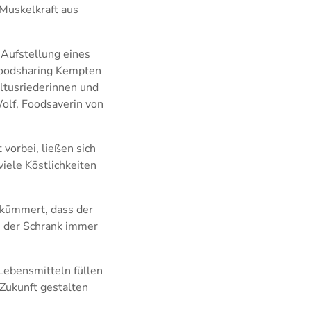
Muskelkraft aus
e Aufstellung eines
Foodsharing Kempten
Altusriederinnen und
Wolf, Foodsaverin von
vorbei, ließen sich
viele Köstlichkeiten
 kümmert, dass der
ss der Schrank immer
 Lebensmitteln füllen
Zukunft gestalten