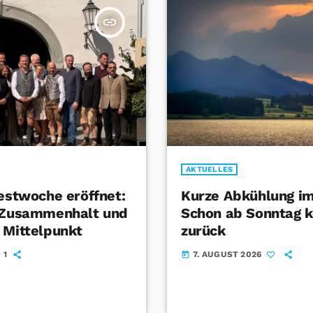
insert_link
AKTUELLES
Festwoche eröffnet:
Kurze Abkühlung im
t Zusammenhalt und
Schon ab Sonntag k
 Mittelpunkt
zurück
1
7. AUGUST 2026
today