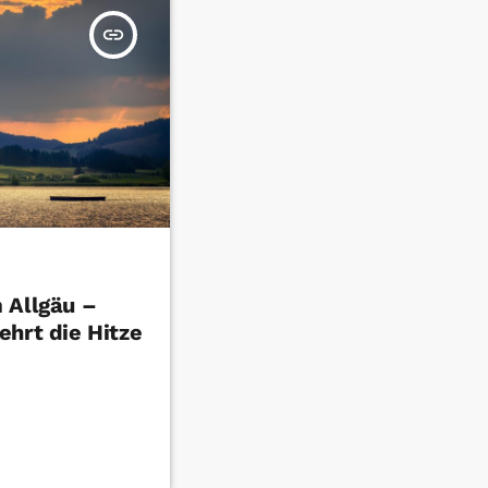
insert_link
 Allgäu –
ehrt die Hitze