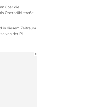
ann über die
 bis Oberbrühlstraße
d in diesem Zeitraum
so von der PI
X