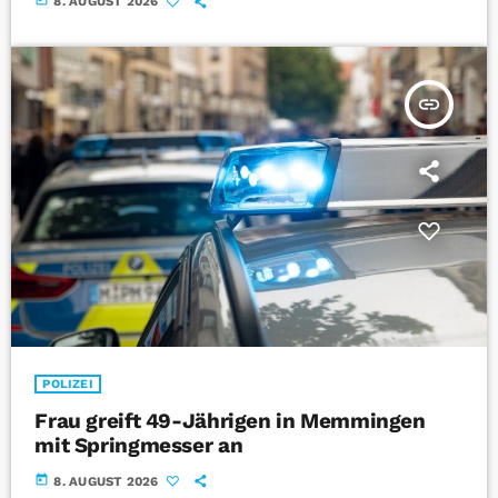
8. AUGUST 2026
insert_link
POLIZEI
Frau greift 49-Jährigen in Memmingen
mit Springmesser an
today
8. AUGUST 2026