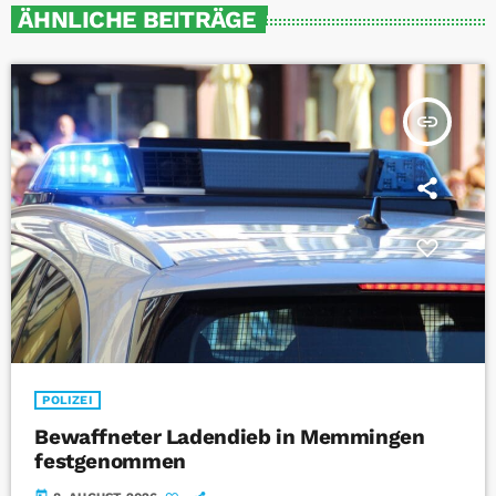
ÄHNLICHE BEITRÄGE
insert_link
POLIZEI
Bewaffneter Ladendieb in Memmingen
festgenommen
today