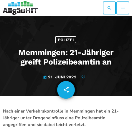
search
menu
POLIZEI
Memmingen: 21-Jähriger
greift Polizeibeamtin an
21. JUNI 2022
today
share
email
Nach einer Verkehrskontrolle in Memmingen hat ein 21-
Jähriger unter Drogeneinfluss eine Polizeibeamtin
angegriffen und sie dabei leicht verletzt.