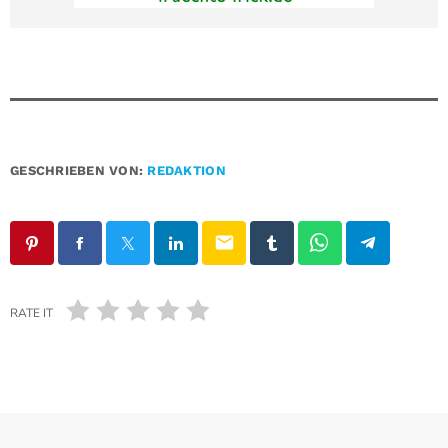
GESCHRIEBEN VON:
REDAKTION
email
RATE IT