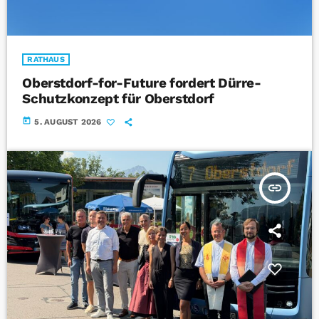
RATHAUS
Oberstdorf-for-Future fordert Dürre-
Schutzkonzept für Oberstdorf
today
5. AUGUST 2026
insert_link