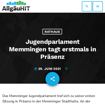
search
menu
RATHAUS
Jugendparlament
Memmingen tagt erstmals in
Präsenz
29. JUNI 2021
today
share
email
Das Memminger Jugendparlament traf sich zu seiner ersten
Sitzung in Präsenz in der Memminger Stadthalle. An der