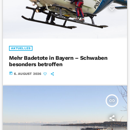
AKTUELLES
Mehr Badetote in Bayern – Schwaben
besonders betroffen
today
6. AUGUST 2026
insert_link