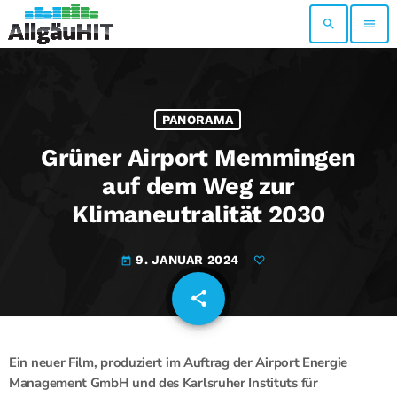
search
menu
PANORAMA
Grüner Airport Memmingen
auf dem Weg zur
Klimaneutralität 2030
9. JANUAR 2024
today
share
email
Ein neuer Film, produziert im Auftrag der Airport Energie
Management GmbH und des Karlsruher Instituts für