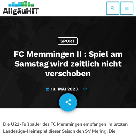
search
menu
SPORT
FC Memmingen II : Spiel am
Samstag wird zeitlich nicht
verschoben
18. MAI 2023
today
share
email
Die U21-Fußballer des FC Memmingen empfangen im letzten
Landesliga-Heimspiel dieser Saison den SV Mering. Die