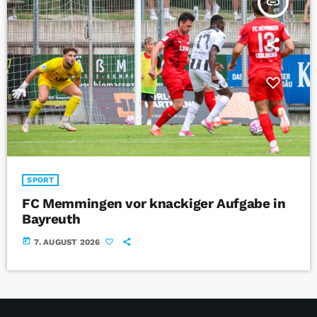
insert_link
SPORT
FC Memmingen vor knackiger Aufgabe in
Bayreuth
today
7. AUGUST 2026