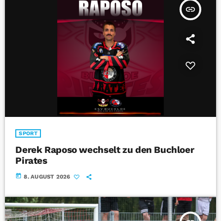
insert_link
SPORT
Derek Raposo wechselt zu den Buchloer
Pirates
today
8. AUGUST 2026