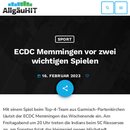
search
menu
SPORT
ECDC Memmingen vor zwei
wichtigen Spielen
16. FEBRUAR 2023
today
share
email
Mit einem Spiel beim Top-4-Team aus Garmisch-Partenkirchen
läutet der ECDC Memmingen das Wochenende ein. Am
Freitagabend um 20 Uhr treten die Indians beim SC Riessersee
an, am Sonntag folgt das Heimspiel gegen Höchstadt.