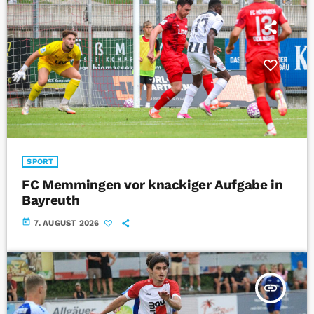
SPORT
FC Memmingen vor knackiger Aufgabe in
Bayreuth
today
7. AUGUST 2026
insert_link