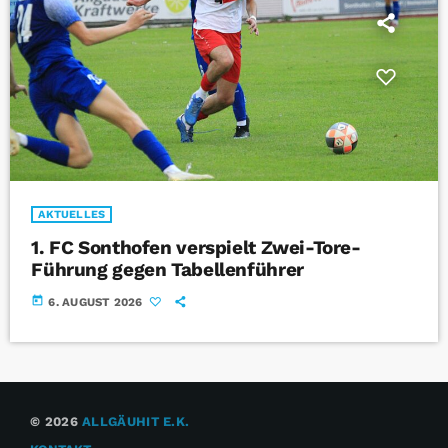
AKTUELLES
1. FC Sonthofen verspielt Zwei-Tore-
Führung gegen Tabellenführer
today
6. AUGUST 2026
© 2026
ALLGÄUHIT E.K.