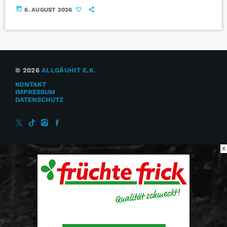
today
6. AUGUST 2026
© 2026
ALLGÄUHIT E.K.
KONTAKT
IMPRESSUM
DATENSCHUTZ
X