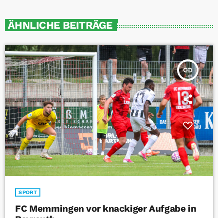
ÄHNLICHE BEITRÄGE
insert_link
SPORT
FC Memmingen vor knackiger Aufgabe in