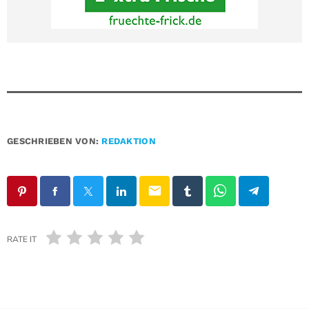
GESCHRIEBEN VON:
REDAKTION
email
RATE IT