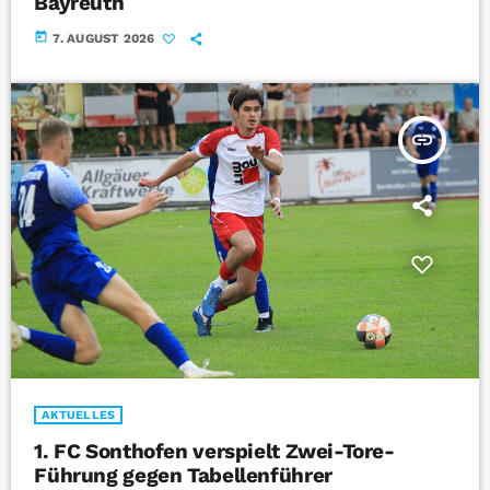
Bayreuth
today
7. AUGUST 2026
insert_link
AKTUELLES
1. FC Sonthofen verspielt Zwei-Tore-
Führung gegen Tabellenführer