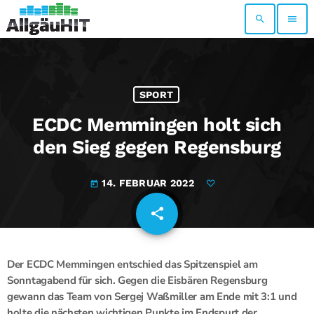
search
menu
SPORT
ECDC Memmingen holt sich
den Sieg gegen Regensburg
14. FEBRUAR 2022
today
share
email
Der ECDC Memmingen entschied das Spitzenspiel am
Sonntagabend für sich. Gegen die Eisbären Regensburg
gewann das Team von Sergej Waßmiller am Ende mit 3:1 und
holte die nächsten wichtigen Punkte im Endspurt der