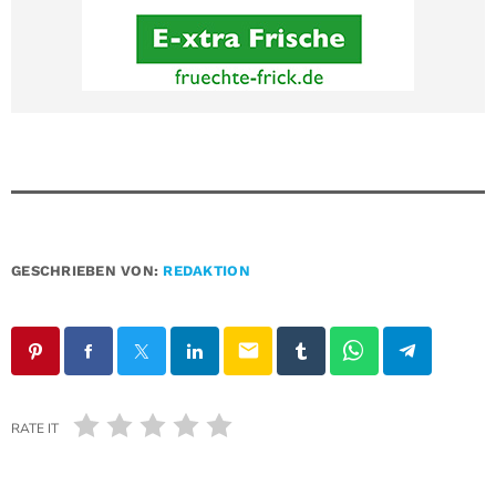
GESCHRIEBEN VON:
REDAKTION
email
RATE IT