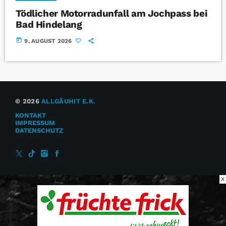
Tödlicher Motorradunfall am Jochpass bei
Bad Hindelang
today
9. AUGUST 2026
© 2026
ALLGÄUHIT E.K.
KONTAKT
IMPRESSUM
DATENSCHUTZ
X