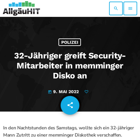
search
menu
POLIZEI
32-Jähriger greift Security-
Mitarbeiter in memminger
Disko an
9. MAI 2022
today
share
email
In den Nachtstunden des Samstags, wollte sich ein 32-jähriger
Mann Zutritt zu einer memminger Diskothek verschaffen.