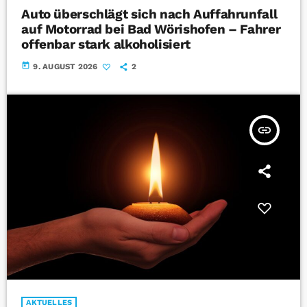
Auto überschlägt sich nach Auffahrunfall
auf Motorrad bei Bad Wörishofen – Fahrer
offenbar stark alkoholisiert
today
9. AUGUST 2026
2
insert_link
AKTUELLES