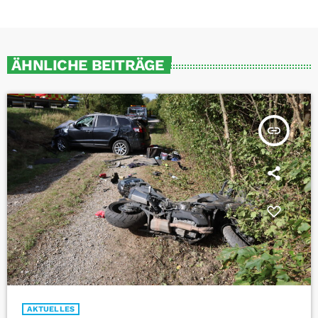
ÄHNLICHE BEITRÄGE
insert_link
AKTUELLES