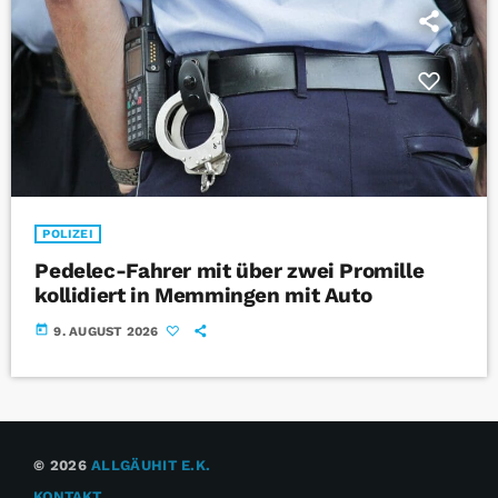
POLIZEI
Pedelec-Fahrer mit über zwei Promille
kollidiert in Memmingen mit Auto
today
9. AUGUST 2026
© 2026
ALLGÄUHIT E.K.
KONTAKT