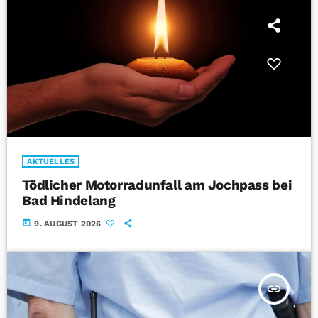
AKTUELLES
Tödlicher Motorradunfall am Jochpass bei
Bad Hindelang
today
9. AUGUST 2026
insert_link