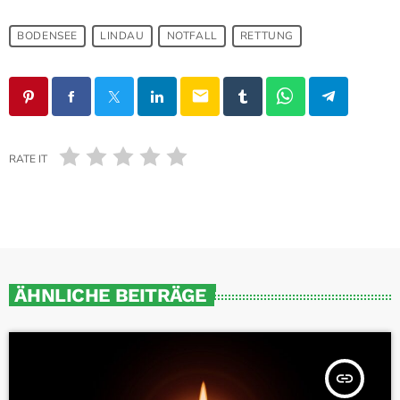
BODENSEE
LINDAU
NOTFALL
RETTUNG
email
RATE IT
ÄHNLICHE BEITRÄGE
insert_link