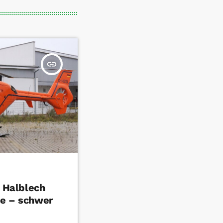
insert_link
n Halblech
le – schwer