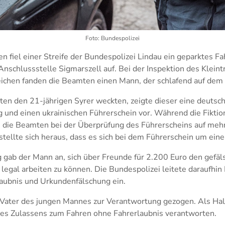
Foto: Bundespolizei
fiel einer Streife der Bundespolizei Lindau ein geparktes Fa
Anschlussstelle Sigmarszell auf. Bei der Inspektion des Kleint
chen fanden die Beamten einen Mann, der schlafend auf dem F
ten den 21-jährigen Syrer weckten, zeigte dieser eine deutsc
g und einen ukrainischen Führerschein vor. Während die Fiktio
 die Beamten bei der Überprüfung des Führerscheins auf meh
tellte sich heraus, dass es sich bei dem Führerschein um ein
 gab der Mann an, sich über Freunde für 2.200 Euro den gefäl
legal arbeiten zu können. Die Bundespolizei leitete daraufhi
aubnis und Urkundenfälschung ein.
Vater des jungen Mannes zur Verantwortung gezogen. Als Hal
es Zulassens zum Fahren ohne Fahrerlaubnis verantworten.