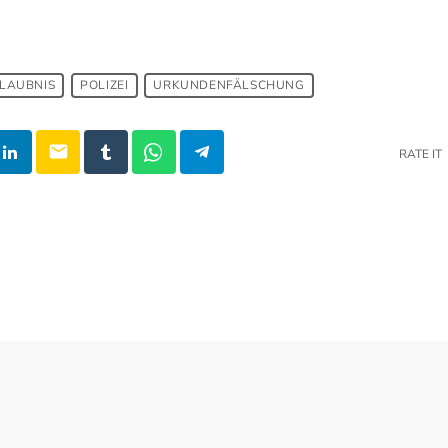
LAUBNIS
POLIZEI
URKUNDENFÄLSCHUNG
email
RATE IT