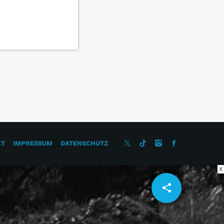
KT
IMPRESSUM
DATENSCHUTZ
X
share
email