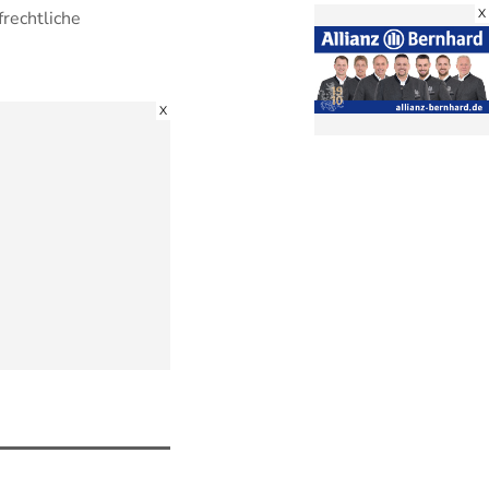
X
frechtliche
X