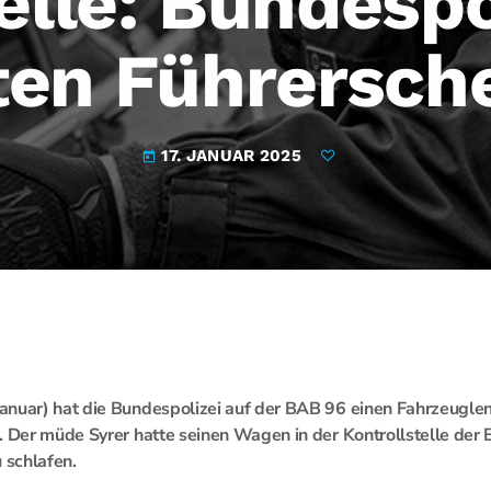
elle: Bundespol
ten Führersche
17. JANUAR 2025
today
anuar) hat die Bundespolizei auf der BAB 96 einen Fahrzeuglen
. Der müde Syrer hatte seinen Wagen in der Kontrollstelle der 
 schlafen.