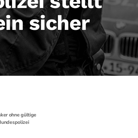
izei stellt
in sicher
ker ohne gültige
Bundespolizei