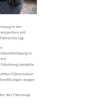
hrzeug in der
ransporters mit
ahrersitz lag.
he
nsbescheinigung in
rere
e Fälschung handelte.
schten Führerschein
n Ermittlungen wegen
ter des Fahrzeugs