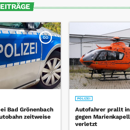
BEITRÄGE
insert_link
POLIZEI
 bei Bad Grönenbach
Autofahrer prallt i
Autobahn zeitweise
gegen Marienkapel
verletzt