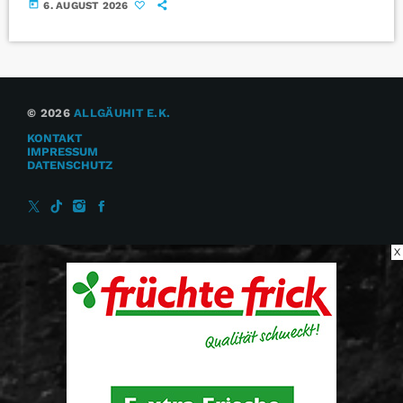
today
6. AUGUST 2026
© 2026
ALLGÄUHIT E.K.
KONTAKT
IMPRESSUM
DATENSCHUTZ
X