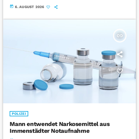
today
6. AUGUST 2026
insert_link
POLIZEI
Mann entwendet Narkosemittel aus
Immenstädter Notaufnahme