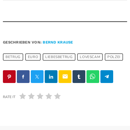
GESCHRIEBEN VON:
BERND KRAUSE
BETRUG
EURO
LIEBESBETRUG
LOVESCAM
POLZEI
email
RATE IT