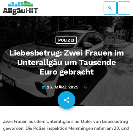
search
menu
POLIZEI
Liebesbetrug: Zwei Frauen im
Unterallgäu um Tausende
Euro gebracht
25. MÄRZ 2025
today
share
email
Zwei Frauen aus dem Unterallgäu sind Opfer von Liebesbetrug
geworden. Die Polizeiinspektion Memmingen nahm am 20. und