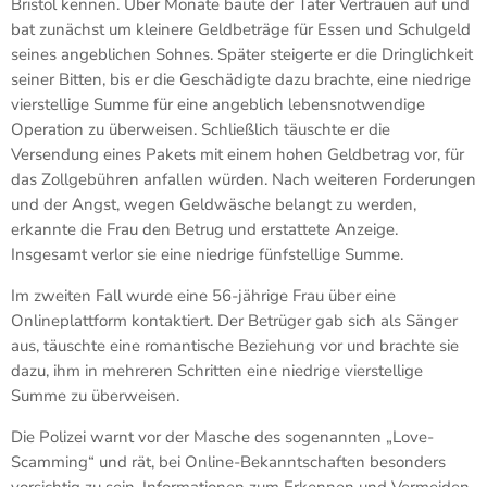
Bristol kennen. Über Monate baute der Täter Vertrauen auf und
bat zunächst um kleinere Geldbeträge für Essen und Schulgeld
seines angeblichen Sohnes. Später steigerte er die Dringlichkeit
seiner Bitten, bis er die Geschädigte dazu brachte, eine niedrige
vierstellige Summe für eine angeblich lebensnotwendige
Operation zu überweisen. Schließlich täuschte er die
Versendung eines Pakets mit einem hohen Geldbetrag vor, für
das Zollgebühren anfallen würden. Nach weiteren Forderungen
und der Angst, wegen Geldwäsche belangt zu werden,
erkannte die Frau den Betrug und erstattete Anzeige.
Insgesamt verlor sie eine niedrige fünfstellige Summe.
Im zweiten Fall wurde eine 56-jährige Frau über eine
Onlineplattform kontaktiert. Der Betrüger gab sich als Sänger
aus, täuschte eine romantische Beziehung vor und brachte sie
dazu, ihm in mehreren Schritten eine niedrige vierstellige
Summe zu überweisen.
Die Polizei warnt vor der Masche des sogenannten „Love-
Scamming“ und rät, bei Online-Bekanntschaften besonders
vorsichtig zu sein. Informationen zum Erkennen und Vermeiden