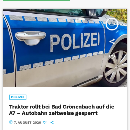
insert_link
POLIZEI
Traktor rollt bei Bad Grönenbach auf die
A7 – Autobahn zeitweise gesperrt
today
7. AUGUST 2026