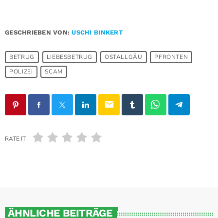
GESCHRIEBEN VON:
USCHI BINKERT
BETRUG
LIEBESBETRUG
OSTALLGÄU
PFRONTEN
POLIZEI
SCAM
email
RATE IT
ÄHNLICHE BEITRÄGE