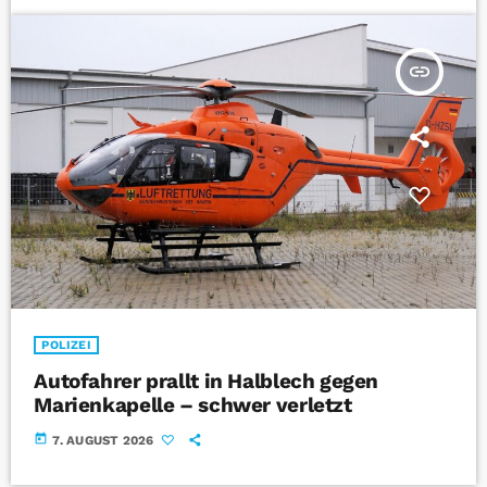
insert_link
POLIZEI
Autofahrer prallt in Halblech gegen
Marienkapelle – schwer verletzt
today
7. AUGUST 2026