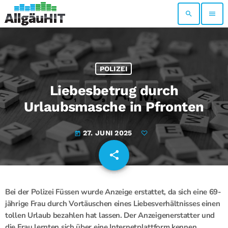
search
menu
POLIZEI
Liebesbetrug durch
Urlaubsmasche in Pfronten
27. JUNI 2025
today
share
email
Bei der Polizei Füssen wurde Anzeige erstattet, da sich eine 69-
jährige Frau durch Vortäuschen eines Liebesverhältnisses einen
tollen Urlaub bezahlen hat lassen. Der Anzeigenerstatter und
die Frau lernten sich über eine Internetplattform kennen.