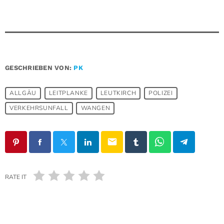
GESCHRIEBEN VON:
PK
ALLGÄU
LEITPLANKE
LEUTKIRCH
POLIZEI
VERKEHRSUNFALL
WANGEN
email
RATE IT