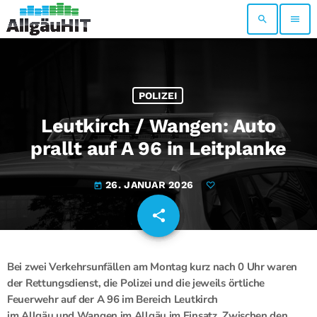
search
menu
POLIZEI
Leutkirch / Wangen: Auto
prallt auf A 96 in Leitplanke
26. JANUAR 2026
today
share
email
Bei zwei Verkehrsunfällen am Montag kurz nach 0 Uhr waren
der Rettungsdienst,
die Polizei und die jeweils örtliche
Feuerwehr auf der A 96 im Bereich Leutkirch
im Allgäu und Wangen im Allgäu im Einsatz. Zwischen den