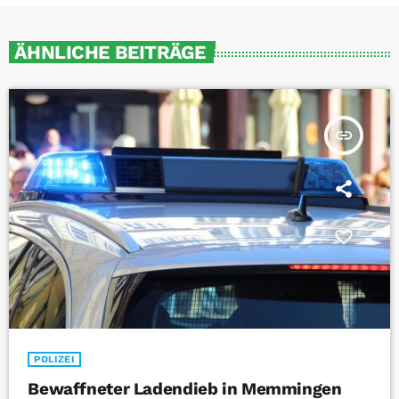
ÄHNLICHE BEITRÄGE
insert_link
POLIZEI
Bewaffneter Ladendieb in Memmingen