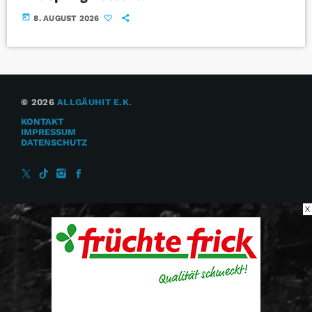
today
8. AUGUST 2026
© 2026
ALLGÄUHIT E.K.
KONTAKT
IMPRESSUM
DATENSCHUTZ
X