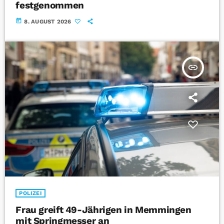
festgenommen
today
8. AUGUST 2026
insert_link
POLIZEI
Frau greift 49-Jährigen in Memmingen
mit Springmesser an