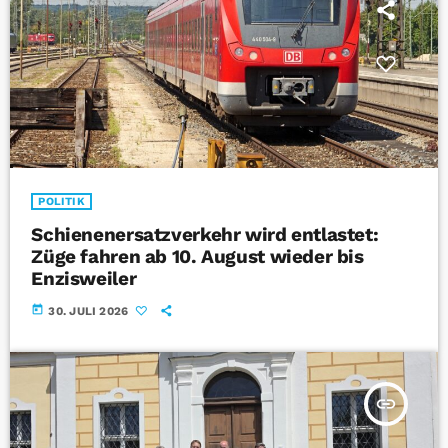
POLITIK
Schienenersatzverkehr wird entlastet:
Züge fahren ab 10. August wieder bis
Enzisweiler
today
30. JULI 2026
insert_link