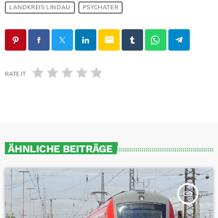
LANDKREIS LINDAU
PSYCHATER
email
RATE IT
ÄHNLICHE BEITRÄGE
insert_link