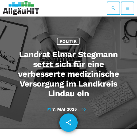
search
menu
POLITIK
Landrat Elmar Stegmann
setzt sich für eine
verbesserte medizinische
Versorgung im Landkreis
Lindau ein
7. MAI 2025
today
share
email