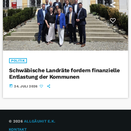
POLITIK
Schwäbische Landräte fordern finanzielle
Entlastung der Kommunen
today
24. JULI 2026
© 2026
ALLGÄUHIT E.K.
KONTAKT