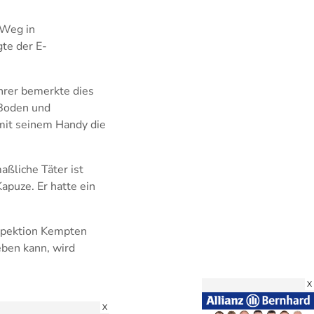
 Weg in
te der E-
hrer bemerkte dies
u Boden und
 mit seinem Handy die
aßliche Täter ist
apuze. Er hatte ein
nspektion Kempten
eben kann, wird
X
X