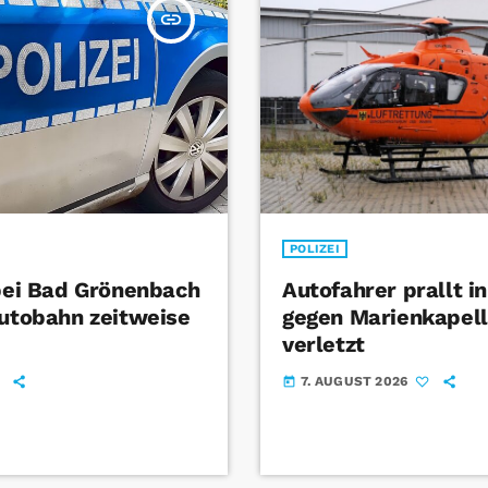
insert_link
POLIZEI
 bei Bad Grönenbach
Autofahrer prallt i
Autobahn zeitweise
gegen Marienkapel
verletzt
7. AUGUST 2026
today