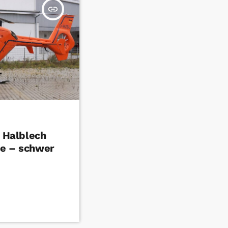
insert_link
n Halblech
le – schwer