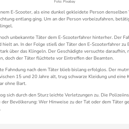
Foto: Pixabay
inem E-Scooter, als eine dunkel gekleidete Person denselben
chtung entlang ging. Um an der Person vorbeizufahren, betätig
lingel.
 noch unbekannte Täter dem E-Scooterfahrer hinterher. Der Fa
d hielt an. In der Folge stieß der Täter den E-Scooterfahrer z
tark über das Klingeln. Der Geschädigte versuchte daraufhin,
en, doch der Täter flüchtete vor Eintreffen der Beamten.
ete Fahndung nach dem Täter blieb bislang erfolglos. Der mutm
schen 15 und 20 Jahre alt, trug schwarze Kleidung und eine K
ar ohne Bart.
og sich durch den Sturz leichte Verletzungen zu. Die Polizeii
fe der Bevölkerung: Wer Hinweise zu der Tat oder dem Täter g
.