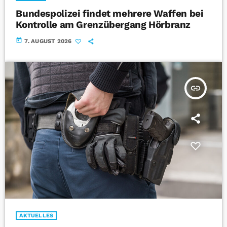
Bundespolizei findet mehrere Waffen bei
Kontrolle am Grenzübergang Hörbranz
today
7. AUGUST 2026
insert_link
AKTUELLES