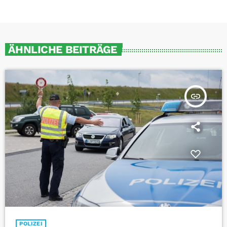
ÄHNLICHE BEITRÄGE
insert_link
POLIZEI