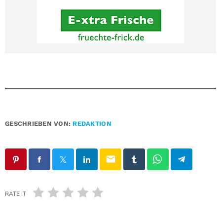
GESCHRIEBEN VON:
REDAKTION
email
RATE IT