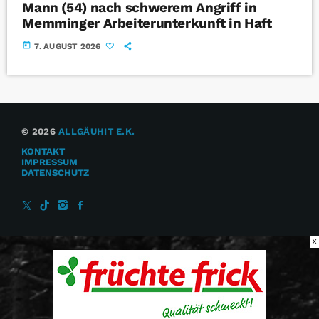
Mann (54) nach schwerem Angriff in
Memminger Arbeiterunterkunft in Haft
today
7. AUGUST 2026
© 2026
ALLGÄUHIT E.K.
KONTAKT
IMPRESSUM
DATENSCHUTZ
X