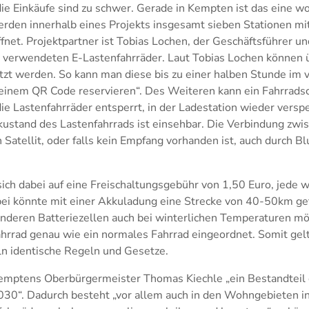
die Einkäufe sind zu schwer. Gerade in Kempten ist das eine 
rden innerhalb eines Projekts insgesamt sieben Stationen mit
fnet. Projektpartner ist Tobias Lochen, der Geschäftsführer u
verwendeten E-Lastenfahrräder. Laut Tobias Lochen können ü
tzt werden. So kann man diese bis zu einer halben Stunde im 
t einem QR Code reservieren“. Des Weiteren kann ein Fahrrads
e Lastenfahrräder entsperrt, in der Ladestation wieder verspe
ustand des Lastenfahrrads ist einsehbar. Die Verbindung zwi
Satellit, oder falls kein Empfang vorhanden ist, auch durch Bl
ich dabei auf eine Freischaltungsgebühr von 1,50 Euro, jede 
bei könnte mit einer Akkuladung eine Strecke von 40-50km ge
onderen Batteriezellen auch bei winterlichen Temperaturen mög
hrrad genau wie ein normales Fahrrad eingeordnet. Somit gel
n identische Regeln und Gesetze.
 Kemptens Oberbürgermeister Thomas Kiechle „ein Bestandteil
030“. Dadurch besteht „vor allem auch in den Wohngebieten in