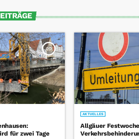
BEITRÄGE
insert_link
AKTUELLES
enhausen:
Allgäuer Festwoche
rd für zwei Tage
Verkehrsbehinderu