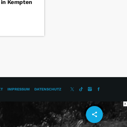
 in Kempten
KT
IMPRESSUM
DATENSCHUTZ
X
share
email