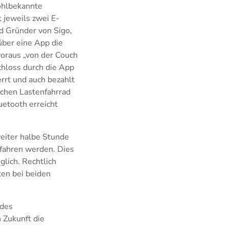
wohlbekannte
 jeweils zwei E-
nd Gründer von Sigo,
ber eine App die
voraus „von der Couch
chloss durch die App
rrt und auch bezahlt
schen Lastenfahrrad
uetooth erreicht
weiter halbe Stunde
fahren werden. Dies
lich. Rechtlich
ten bei beiden
 des
 Zukunft die