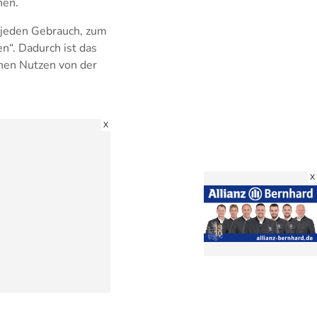
nen.
r jeden Gebrauch, zum
n“. Dadurch ist das
inen Nutzen von der
X
X