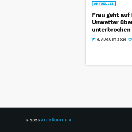
AKTUELLES
Frau geht auf
Unwetter über
unterbrochen
6. AUGUST 2026
today
© 2026
ALLGÄUHIT E.K.