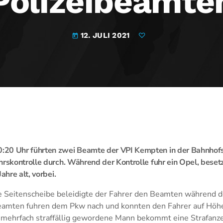
Polizeibeamte
12. JULI 2021
today
20 Uhr führten zwei Beamte der VPI Kempten in der Bahnhof
hrskontrolle durch. Während der Kontrolle fuhr ein Opel, beset
ahre alt, vorbei.
e Seitenscheibe beleidigte der Fahrer den Beamten während de
eamten fuhren dem Pkw nach und konnten den Fahrer auf Höh
s mehrfach straffällig gewordene Mann bekommt eine Strafanze