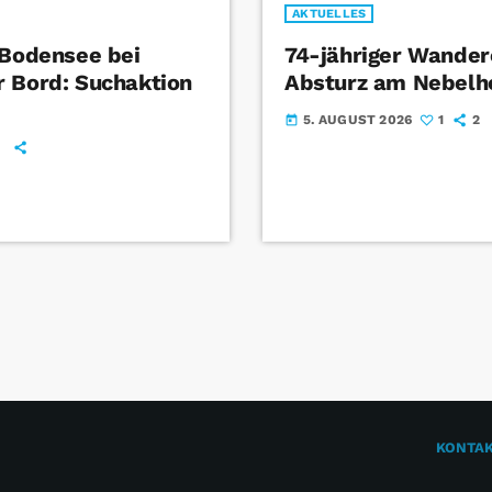
AKTUELLES
 Bodensee bei
74-jähriger Wandere
 Bord: Suchaktion
Absturz am Nebelh
5. AUGUST 2026
1
2
today
KONTA