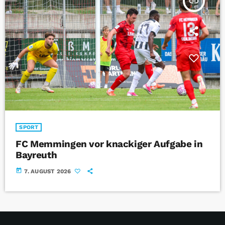
insert_link
SPORT
FC Memmingen vor knackiger Aufgabe in
Bayreuth
today
7. AUGUST 2026