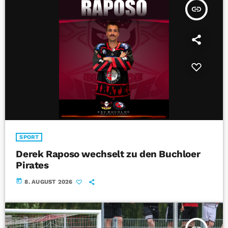
insert_link
SPORT
Derek Raposo wechselt zu den Buchloer
Pirates
today
8. AUGUST 2026