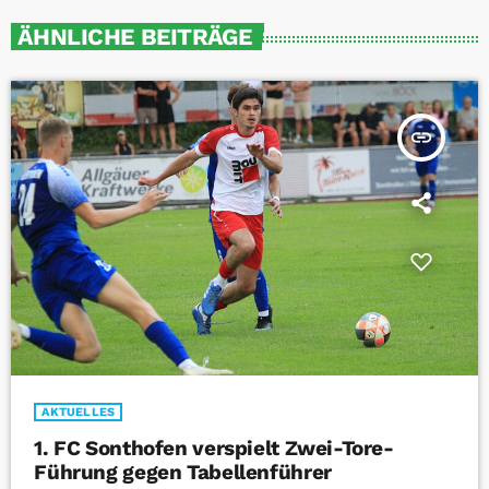
ÄHNLICHE BEITRÄGE
insert_link
AKTUELLES
1. FC Sonthofen verspielt Zwei-Tore-
Führung gegen Tabellenführer