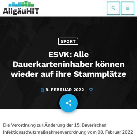
search
menu
SPORT
ESVK: Alle
Dauerkarteninhaber können
wieder auf ihre Stammplätze
9. FEBRUAR 2022
today
share
email
Die Verordnung zur Änderung der 15. Bayerischen
Infektionsschutzmaßnahmenverordnung vom 08. Februar 2022