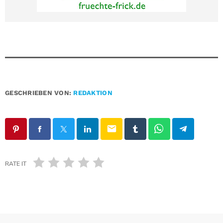
GESCHRIEBEN VON:
REDAKTION
email
RATE IT