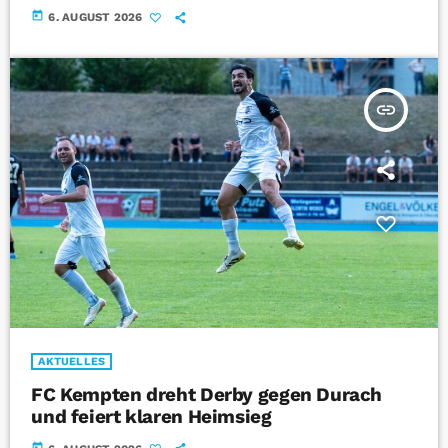
today
6. AUGUST 2026
insert_link
AKTUELLES
FC Kempten dreht Derby gegen Durach
und feiert klaren Heimsieg
today