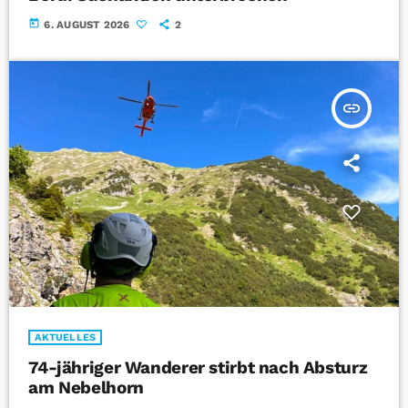
today
6. AUGUST 2026
2
insert_link
AKTUELLES
74-jähriger Wanderer stirbt nach Absturz
am Nebelhorn