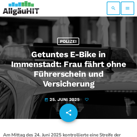
search
menu
POLIZEI
Getuntes E-Bike in
Immenstadt: Frau fährt ohne
Führerschein und
Versicherung
25. JUNI 2025
today
share
email
Am Mittag des 24. Juni 2025 kontrollierte eine Streife der