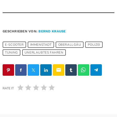
GESCHRIEBEN VON:
BERND KRAUSE
E-SCOOTER
IMMENSTADT
OBERALLGÄU
POLIZEI
TUNING
UNERLAUBTES FAHREN
email
RATE IT