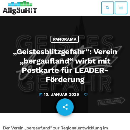
search
menu
PANORAMA
„Geistesblitzgefahr“: Verein
„bergaufland“ wirbt mit
Postkarte für LEADER-
Förderung
10. JANUAR 2025
today
share
email
Der Verein „bergaufland“ zur Regionalentwicklung im