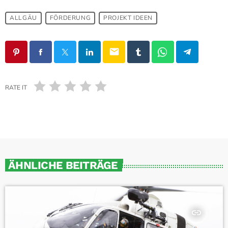
ALLGÄU
FÖRDERUNG
PROJEKT IDEEN
email
RATE IT
ÄHNLICHE BEITRÄGE
insert_link