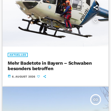
AKTUELLES
Mehr Badetote in Bayern – Schwaben
besonders betroffen
today
6. AUGUST 2026
insert_link